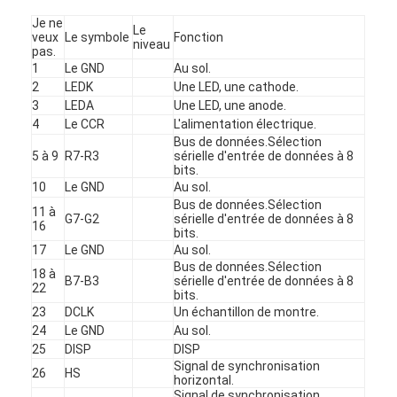
affichage LCD carré
Je ne
Le
veux
Le symbole
Fonction
niveau
Affichage LCD circulaire
pas.
1
Le GND
Au sol.
2
LEDK
Une LED, une cathode.
affichage d'Epaper d'E-encre
3
LEDA
Une LED, une anode.
4
Le CCR
L'alimentation électrique.
Écran tactile LCD capacitif TFT
Bus de données.Sélection
5 à 9
R7-R3
sérielle d'entrée de données à 8
Écran tactile résistif LCD TFT
bits.
10
Le GND
Au sol.
Bus de données.Sélection
Affichage PMoled
11 à
G7-G2
sérielle d'entrée de données à 8
16
bits.
Affichage LCD TF TFT
17
Le GND
Au sol.
Bus de données.Sélection
18 à
B7-B3
sérielle d'entrée de données à 8
Affichage LCD TFT RF
22
bits.
23
DCLK
Un échantillon de montre.
Moniteur industriel d'affichage à cristaux liquides
24
Le GND
Au sol.
25
DISP
DISP
Écran Tft de petite taille
Signal de synchronisation
26
HS
horizontal.
Signal de synchronisation