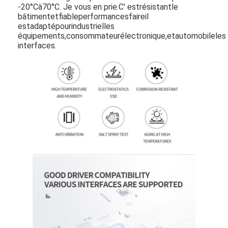
-
20°C
à
70°C. Je vous en prie.
C' est
résistant
le
bâtiment
et
fiable
performances
faire
il
est
adapté
pour
industriel
les
équipements,
consommateur
électronique,
et
automobile
les
interfaces.
À la maison
Produits
Vidéos