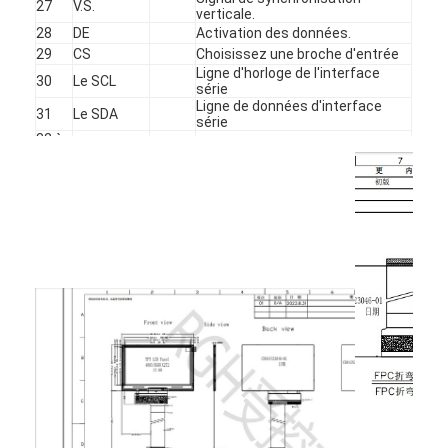
affichage amoled
27
V.S.
verticale.
28
DE
Activation des données.
29
CS
Choisissez une broche d'entrée
Ligne d'horloge de l'interface
30
Le SCL
série
Ligne de données d'interface
31
Le SDA
série
32 à
N.C.
N.C.
34
Pinceau de réinitialisation du
35
Réinitialiser
système
Le numéro
36
de série est
Le numéro de série est le suivant:
le suivant:
37
YD ((NC)
YD ((NC)
38
XL ((NC)
XL ((NC)
Les États
39
Les États membres
membres
40
Le GND
Au sol.