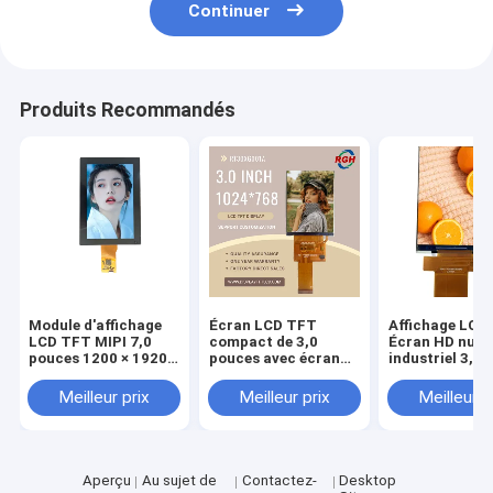
Continuer
Produits Recommandés
Module d'affichage
Écran LCD TFT
Affichage LCD
LCD TFT MIPI 7,0
compact de 3,0
Écran HD numé
pouces 1200 × 1920
pouces avec écran
industriel 3,5
avec revêtement dur
haute résolution
320x480 Temp
réponse perso
Meilleur prix
Meilleur prix
Meilleur p
16 ms
Aperçu
Au sujet de
Contactez-
Desktop