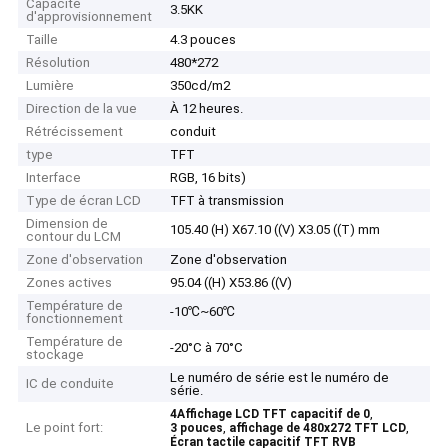
Capacité
3.5KK
d'approvisionnement
Taille
4.3 pouces
Résolution
480*272
Lumière
350cd/m2
Direction de la vue
À 12 heures.
Rétrécissement
conduit
type
TFT
Interface
RGB, 16 bits)
Type de écran LCD
TFT à transmission
Dimension de
105.40 (H) X67.10 ((V) X3.05 ((T) mm
contour du LCM
Zone d'observation
Zone d'observation
Zones actives
95.04 ((H) X53.86 ((V)
Température de
-10℃~60℃
fonctionnement
Température de
-20°C à 70°C
stockage
Le numéro de série est le numéro de
IC de conduite
série.
,
4Affichage LCD TFT capacitif de 0
Le point fort:
,
,
3 pouces
affichage de 480x272 TFT LCD
Écran tactile capacitif TFT RVB