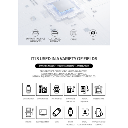
À propos de nous
Visite de l'usine
Contrôle de qualité
Nous contacter
Nouvelles
Les affaires
Demandez un devis
Affichage LCD TFT
IPS d'affichage de TFT LCD