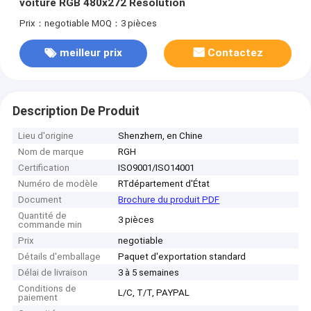
voiture RGB 480x272 Résolution
Prix：negotiable
MOQ：3 pièces
meilleur prix
Contactez
Description De Produit
Lieu d'origine
Shenzhern, en Chine
Nom de marque
RGH
Certification
ISO9001/ISO14001
Numéro de modèle
RTdépartement d'État
Document
Brochure du produit PDF
Quantité de
3 pièces
commande min
Prix
negotiable
Détails d'emballage
Paquet d'exportation standard
Délai de livraison
3 à 5 semaines
Conditions de
L/C, T/T, PAYPAL
paiement