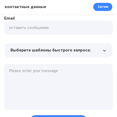
контактные данные
Затем
Email
Выберите шаблоны быстрого запроса:
Цена продукта
Min.order quantity
Запрос образцов
Подробнее